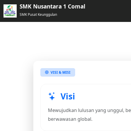
SMK Nusantara 1 Comal
SMK Pusat Keunggulan
Visi & Misi
SMK Nusantara 1 Comal Tahun Pelajaran 20
VISI & MISI
Visi
Mewujudkan lulusan yang unggul, ber
berwawasan global.