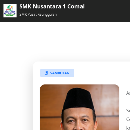
SMK Nusantara 1 Comal
SMK Pusat Keunggulan
Sambutan Kepala Se
Kartono, S.Pd., M.Si.
SAMBUTAN
A
S
C
k