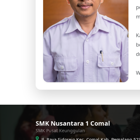
p
m
K
b
d
W
SMK Nusantara 1 Comal
SMK Pusat Keunggulan
Jl. Raya Sidorejo Kec. Comal Kab. Pemalang 52